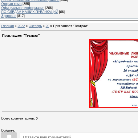
Острая тема
[355]
Официальная информация
[266]
ПО СЛЕДАМ НАШИХ ПУБЛИКАЦИЙ
[66]
Здоровье
[817]
Главная
»
2022
»
Октябрь
»
20
» Приглашает "Театрал"
Приглашает "Театрал"
Всего комментариев
:
0
Войдите: