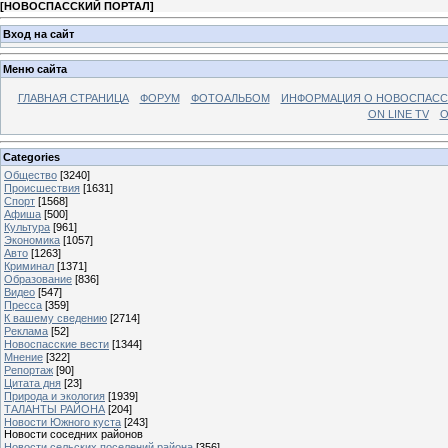
[
НОВОСПАССКИЙ ПОРТАЛ
]
Вход на сайт
Меню сайта
ГЛАВНАЯ СТРАНИЦА
ФОРУМ
ФОТОАЛЬБОМ
ИНФОРМАЦИЯ О НОВОСПАС
ON LINE TV
О
Categories
Общество
[3240]
Происшествия
[1631]
Спорт
[1568]
Афиша
[500]
Культура
[961]
Экономика
[1057]
Авто
[1263]
Криминал
[1371]
Образование
[836]
Видео
[547]
Пресса
[359]
К вашему сведению
[2714]
Реклама
[52]
Новоспасские вести
[1344]
Мнение
[322]
Репортаж
[90]
Цитата дня
[23]
Природа и экология
[1939]
ТАЛАНТЫ РАЙОНА
[204]
Новости Южного куста
[243]
Новости соседних районов
Новости сельских поселений района
[356]