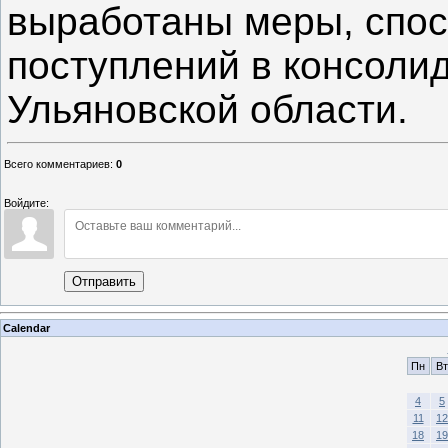
выработаны меры, спо
поступлений в консоли
Ульяновской области.
Всего комментариев
:
0
Войдите:
Отправить
Calendar
Пн
Вт
4
5
11
12
18
19