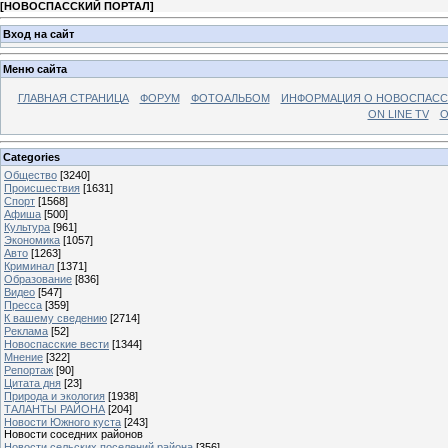
[
НОВОСПАССКИЙ ПОРТАЛ
]
Вход на сайт
Меню сайта
ГЛАВНАЯ СТРАНИЦА
ФОРУМ
ФОТОАЛЬБОМ
ИНФОРМАЦИЯ О НОВОСПАС
ON LINE TV
О
Categories
Общество
[3240]
Происшествия
[1631]
Спорт
[1568]
Афиша
[500]
Культура
[961]
Экономика
[1057]
Авто
[1263]
Криминал
[1371]
Образование
[836]
Видео
[547]
Пресса
[359]
К вашему сведению
[2714]
Реклама
[52]
Новоспасские вести
[1344]
Мнение
[322]
Репортаж
[90]
Цитата дня
[23]
Природа и экология
[1938]
ТАЛАНТЫ РАЙОНА
[204]
Новости Южного куста
[243]
Новости соседних районов
Новости сельских поселений района
[356]