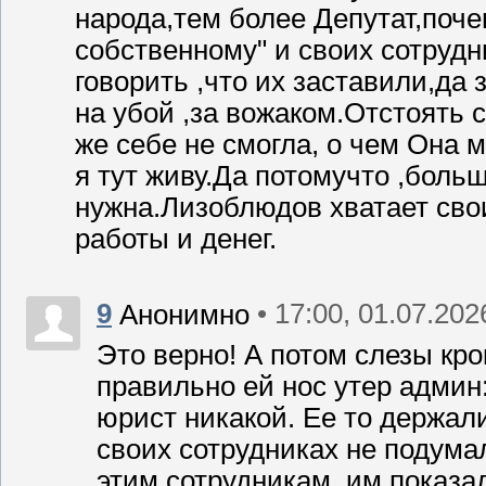
народа,тем более Депутат,поче
собственному" и своих сотрудн
говорить ,что их заставили,да
на убой ,за вожаком.Отстоять 
же себе не смогла, о чем Она 
я тут живу.Да потомучто ,боль
нужна.Лизоблюдов хватает сво
работы и денег.
9
• 17:00, 01.07.202
Анонимно
Это верно! А потом слезы кро
правильно ей нос утер админ:
юрист никакой. Ее то держали
своих сотрудниках не подумал
этим сотрудникам, им показал