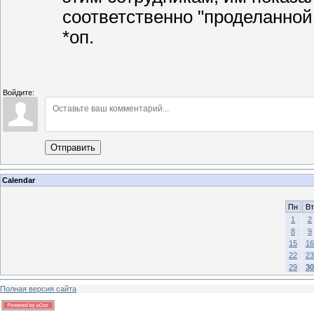
соответственно "проделанной
*оп.
Войдите:
Отправить
Calendar
Пн
Вт
1
2
8
9
15
16
22
23
29
30
Полная версия сайта