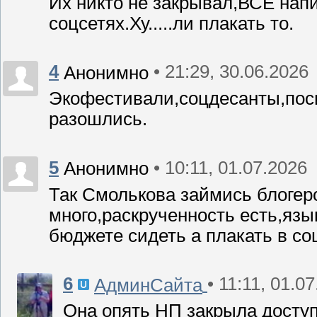
Их никто не закрывал,ВСЕ напи
соцсетях.Ху.....ли плакать то.
4
• 21:29, 30.06.2026
Анонимно
Экофестивали,соцдесанты,посид
разошлись.
5
• 10:11, 01.07.2026
Анонимно
Так Смолькова займись блогер
много,раскрученность есть,язык
бюджете сидеть а плакать в соц
6
• 11:11, 01.0
АдминСайта
Она опять НП закрыла доступ