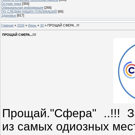
Острая тема
[355]
Официальная информация
[266]
ПО СЛЕДАМ НАШИХ ПУБЛИКАЦИЙ
[65]
Здоровье
[817]
Главная
»
2026
»
Июнь
»
30
» ПРОЩАЙ СФЕРА...!!!
ПРОЩАЙ СФЕРА...!!!
Прощай."Сфера" ..!!! 
из самых одиозных ме