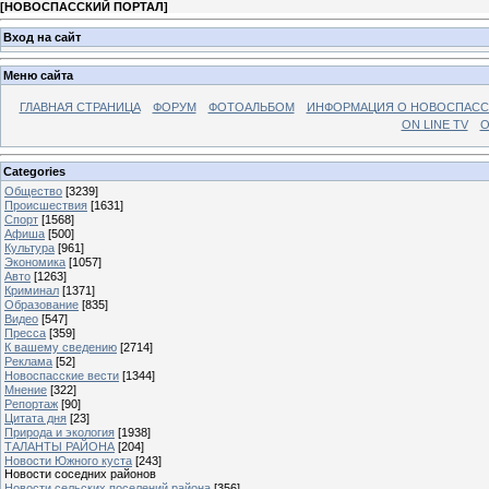
[
НОВОСПАССКИЙ ПОРТАЛ
]
Вход на сайт
Меню сайта
ГЛАВНАЯ СТРАНИЦА
ФОРУМ
ФОТОАЛЬБОМ
ИНФОРМАЦИЯ О НОВОСПАС
ON LINE TV
О
Categories
Общество
[3239]
Происшествия
[1631]
Спорт
[1568]
Афиша
[500]
Культура
[961]
Экономика
[1057]
Авто
[1263]
Криминал
[1371]
Образование
[835]
Видео
[547]
Пресса
[359]
К вашему сведению
[2714]
Реклама
[52]
Новоспасские вести
[1344]
Мнение
[322]
Репортаж
[90]
Цитата дня
[23]
Природа и экология
[1938]
ТАЛАНТЫ РАЙОНА
[204]
Новости Южного куста
[243]
Новости соседних районов
Новости сельских поселений района
[356]