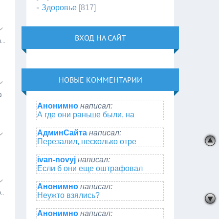
Здоровье
[817]
ВХОД НА САЙТ
..
НОВЫЕ КОММЕНТАРИИ
з
Анонимно
написал:
А где они раньше были, на
АдминСайта
написал:
Перезалил, несколько отре
ivan-novyj
написал:
Если б они еще оштрафовал
Анонимно
написал:
..
Неужто взялись?
Анонимно
написал: