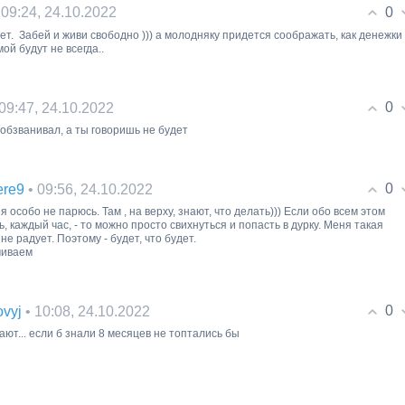
0
 09:24, 24.10.2022
ет. Забей и живи свободно ))) а молодняку придется соображать, как денежки
ой будут не всегда..
0
 09:47, 24.10.2022
 обзванивал, а ты говоришь не будет
0
• 09:56, 24.10.2022
ere9
 я особо не парюсь. Там , на верху, знают, что делать))) Если обо всем этом
, каждый час, - то можно просто свихнуться и попасть в дурку. Меня такая
не радует. Поэтому - будет, что будет.
чиваем
0
• 10:08, 24.10.2022
ovyj
ают... если б знали 8 месяцев не топтались бы