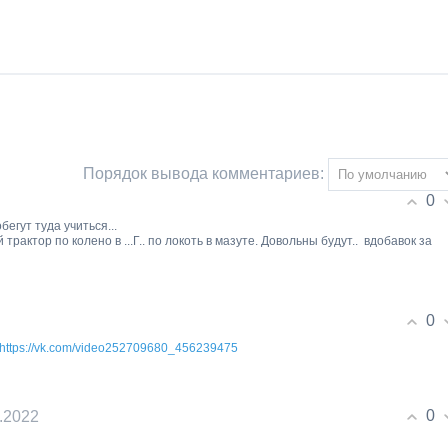
Порядок вывода комментариев:
0
егут туда учиться...
рактор по колено в ...Г.. по локоть в мазуте. Довольны будут.. вдобавок за
0
https://vk.com/video252709680_456239475
0
0.2022