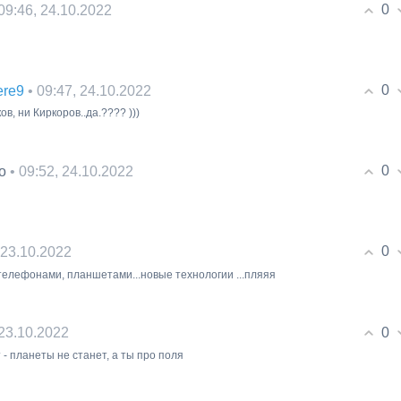
0
 09:46, 24.10.2022
0
• 09:47, 24.10.2022
ere9
ков, ни Киркоров..да.???? )))
0
• 09:52, 24.10.2022
о
0
, 23.10.2022
 телефонами, планшетами...новые технологии ...пляяя
0
 23.10.2022
 - планеты не станет, а ты про поля