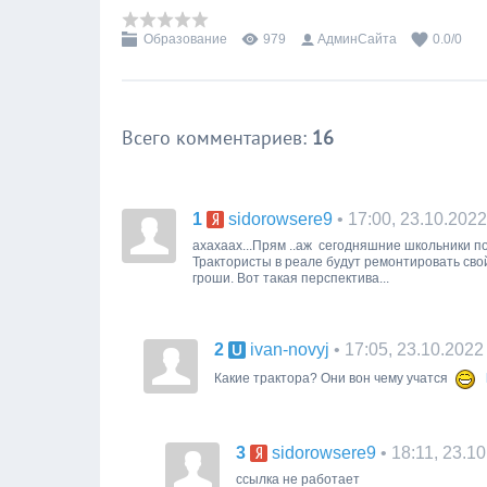
Образование
979
АдминСайта
0.0
/
0
Всего комментариев
:
16
1
• 17:00, 23.10.2022
sidorowsere9
ахахаах...Прям ..аж сегодняшние школьники поб
Трактористы в реале будут ремонтировать свой т
гроши. Вот такая перспектива...
2
• 17:05, 23.10.2022
ivan-novyj
Какие трактора? Они вон чему учатся
3
• 18:11, 23.1
sidorowsere9
ссылка не работает