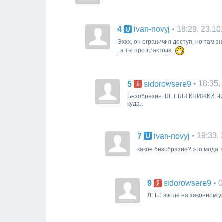
4
• 18:29, 23.1
ivan-novyj
Эххх, он ограничил доступ, но там з
, а ты про трактора
5
• 18:35
sidorowsere9
Безобразие..НЕТ БЫ КНИЖКИ Ч
куда..
7
• 19:33,
ivan-novyj
какое безобразие? это мода 
9
• 
sidorowsere9
ЛГБТ вроде на законном ур