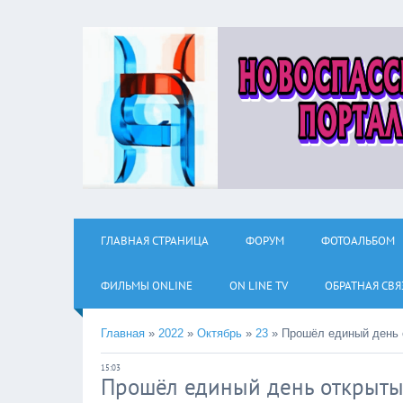
ГЛАВНАЯ СТРАНИЦА
ФОРУМ
ФОТОАЛЬБОМ
ФИЛЬМЫ ОNLINE
ON LINE TV
ОБРАТНАЯ СВЯ
Главная
»
2022
»
Октябрь
»
23
»
Прошёл единый день 
15:03
Прошёл единый день открыты