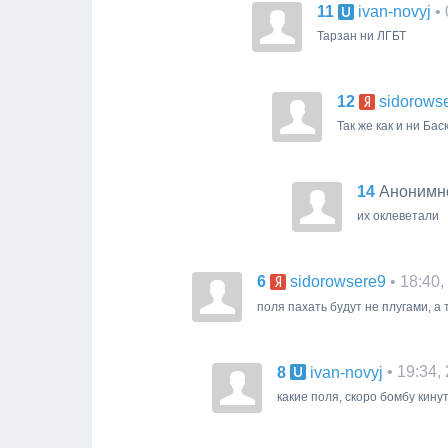
11
•
ivan-novyj
Тарзан ни ЛГБТ
12
sidorows
Так же как и ни Бас
14
Анонимн
их оклеветали
6
• 18:40
sidorowsere9
поля пахать будут не плугами, а
8
• 19:34,
ivan-novyj
какие поля, скоро бомбу кинут