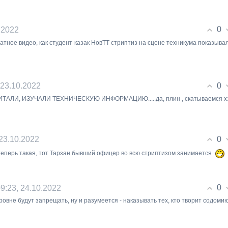
0
0.2022
натное видео, как студент-казак НовТТ стриптиз на сцене техникума показывал.
0
, 23.10.2022
ИТАЛИ, ИЗУЧАЛИ ТЕХНИЧЕСКУЮ ИНФОРМАЦИЮ.....да, плин , скатываемся х
0
 23.10.2022
теперь такая, тот Тарзан бывший офицер во всю стриптизом занимается
0
09:23, 24.10.2022
овне будут запрещать, ну и разумеется - наказывать тех, кто творит содомию