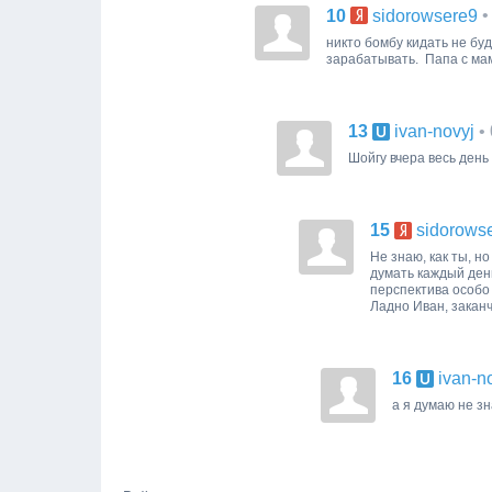
10
•
sidorowsere9
никто бомбу кидать не буд
зарабатывать. Папа с мам
13
•
ivan-novyj
Шойгу вчера весь день
15
sidorows
Не знаю, как ты, но
думать каждый день
перспектива особо 
Ладно Иван, закан
16
ivan-n
а я думаю не зн