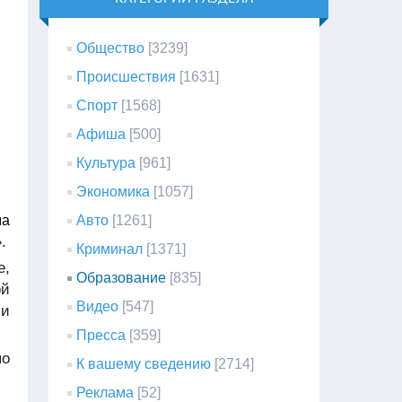
Общество
[3239]
Происшествия
[1631]
Спорт
[1568]
Афиша
[500]
Культура
[961]
Экономика
[1057]
Авто
[1261]
ма
.
Криминал
[1371]
е,
Образование
[835]
ой
Видео
[547]
 и
Пресса
[359]
по
К вашему сведению
[2714]
Реклама
[52]