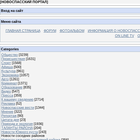
[
НОВОСПАССКИЙ ПОРТАЛ
]
Вход на сайт
Меню сайта
ГЛАВНАЯ СТРАНИЦА
ФОРУМ
ФОТОАЛЬБОМ
ИНФОРМАЦИЯ О НОВОСПАС
ON LINE TV
О
Categories
Общество
[3239]
Происшествия
[1631]
Спорт
[1568]
Афиша
[500]
Культура
[961]
Экономика
[1057]
Авто
[1261]
Криминал
[1371]
Образование
[835]
Видео
[547]
Пресса
[359]
К вашему сведению
[2714]
Реклама
[52]
Новоспасские вести
[1344]
Мнение
[322]
Репортаж
[90]
Цитата дня
[23]
Природа и экология
[1936]
ТАЛАНТЫ РАЙОНА
[204]
Новости Южного куста
[243]
Новости соседних районов
Новости сельских поселений района
[356]