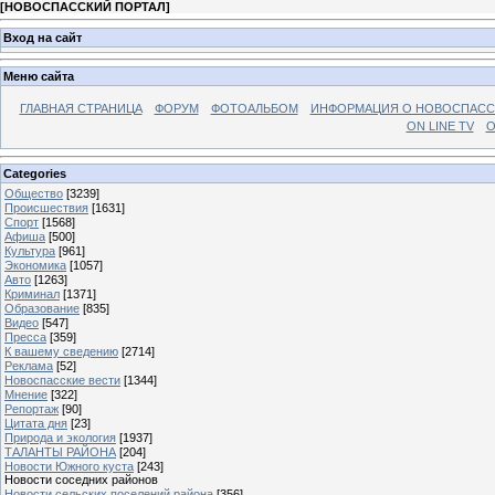
[
НОВОСПАССКИЙ ПОРТАЛ
]
Вход на сайт
Меню сайта
ГЛАВНАЯ СТРАНИЦА
ФОРУМ
ФОТОАЛЬБОМ
ИНФОРМАЦИЯ О НОВОСПАС
ON LINE TV
О
Categories
Общество
[3239]
Происшествия
[1631]
Спорт
[1568]
Афиша
[500]
Культура
[961]
Экономика
[1057]
Авто
[1263]
Криминал
[1371]
Образование
[835]
Видео
[547]
Пресса
[359]
К вашему сведению
[2714]
Реклама
[52]
Новоспасские вести
[1344]
Мнение
[322]
Репортаж
[90]
Цитата дня
[23]
Природа и экология
[1937]
ТАЛАНТЫ РАЙОНА
[204]
Новости Южного куста
[243]
Новости соседних районов
Новости сельских поселений района
[356]