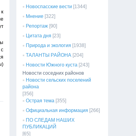
Новоспасские вести
[1344]
 к
Мнение
[322]
не
Репортаж
[90]
ут
Цитата дня
[23]
бы
Природа и экология
[1938]
 с
ТАЛАНТЫ РАЙОНА
[204]
ся
ы)
Новости Южного куста
[243]
Новости соседних районов
Новости сельских поселений
района
[356]
Острая тема
[355]
Официальная информация
[266]
ПО СЛЕДАМ НАШИХ
ПУБЛИКАЦИЙ
[65]