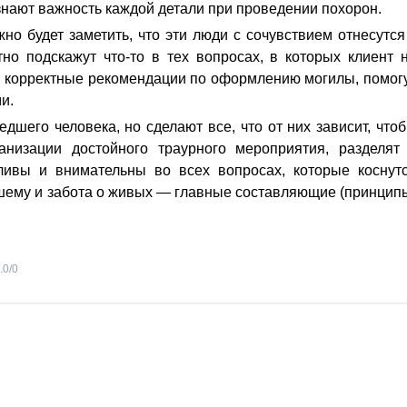
знают важность каждой детали при проведении похорон.
но будет заметить, что эти люди с сочувствием отнесутся
атно подскажут что-то в тех вопросах, в которых клиент 
т корректные рекомендации по оформлению могилы, помог
и.
едшего человека, но сделают все, что от них зависит, что
анизации достойного траурного мероприятия, разделят
жливы и внимательны во всех вопросах, которые коснут
шему и забота о живых — главные составляющие (принцип
.0
/
0