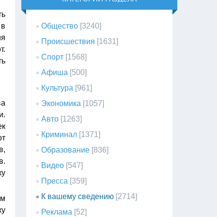
ть
 в
Общество
[3240]
ия
Происшествия
[1631]
т.
Спорт
[1568]
ть
Афиша
[500]
Культура
[961]
ва
Экономика
[1057]
и.
Авто
[1263]
ек
Криминал
[1371]
от
в,
Образование
[836]
в.
Видео
[547]
ку
Пресса
[359]
К вашему сведению
[2714]
ам
ку
Реклама
[52]