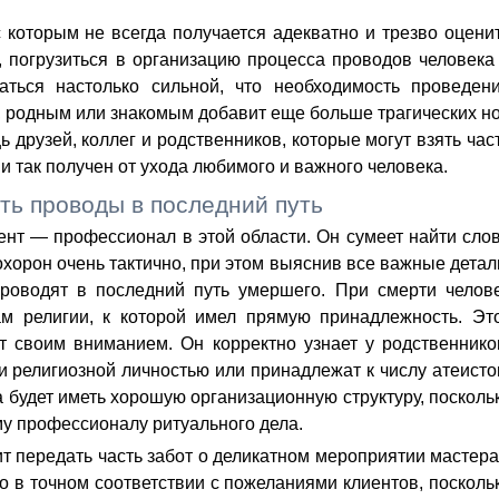
которым не всегда получается адекватно и трезво оцени
 погрузиться в организацию процесса проводов человека
аться настолько сильной, что необходимость проведен
, родным или знакомым добавит еще больше трагических но
друзей, коллег и родственников, которые могут взять час
 и так получен от ухода любимого и важного человека.
ть проводы в последний путь
ент
— профессионал в этой области. Он сумеет найти сло
охорон очень тактично, при этом выяснив все важные детал
проводят в последний путь умершего. При смерти челов
м религии, к которой имел прямую принадлежность. Эт
т своим вниманием. Он корректно узнает у родственнико
 религиозной личностью или принадлежат к числу атеисто
 будет иметь хорошую организационную структуру, посколь
му профессионалу ритуального дела.
т передать часть забот о деликатном мероприятии мастер
о в точном соответствии с пожеланиями клиентов, посколь