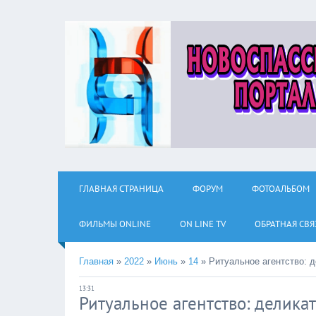
ГЛАВНАЯ СТРАНИЦА
ФОРУМ
ФОТОАЛЬБОМ
ФИЛЬМЫ ОNLINE
ON LINE TV
ОБРАТНАЯ СВЯ
Главная
»
2022
»
Июнь
»
14
»
Ритуальное агентство: 
13:31
Ритуальное агентство: делика