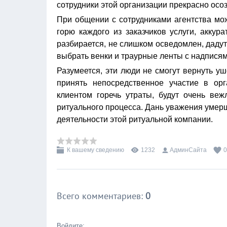
сотрудники этой организации прекрасно осо
При общении с сотрудниками агентства мож
горю каждого из заказчиков услуги, аккур
разбирается, не слишком осведомлен, даду
выбрать венки и траурные ленты с надписям
Разумеется, эти люди не смогут вернуть уш
принять непосредственное участие в орг
клиентом горечь утраты, будут очень ве
ритуального процесса. Дань уважения умер
деятельности этой ритуальной компании.
К вашему сведению
1232
АдминСайта
0
Всего комментариев
:
0
Войдите: