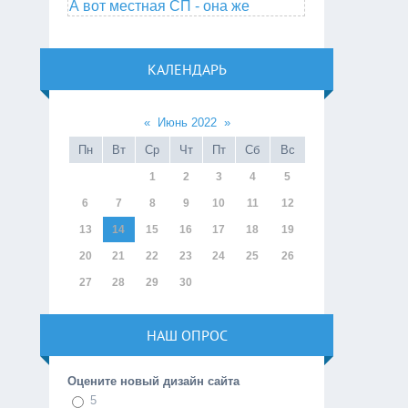
А вот местная СП - она же
КАЛЕНДАРЬ
«
Июнь 2022
»
Пн
Вт
Ср
Чт
Пт
Сб
Вс
1
2
3
4
5
6
7
8
9
10
11
12
13
14
15
16
17
18
19
20
21
22
23
24
25
26
27
28
29
30
НАШ ОПРОС
Оцените новый дизайн сайта
5