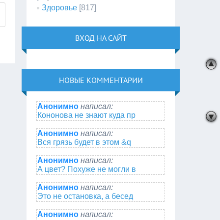
Здоровье
[817]
ВХОД НА САЙТ
НОВЫЕ КОММЕНТАРИИ
Анонимно
написал:
Кононова не знают куда пр
Анонимно
написал:
Вся грязь будет в этом &q
Анонимно
написал:
А цвет? Похуже не могли в
Анонимно
написал:
Это не остановка, а бесед
Анонимно
написал: