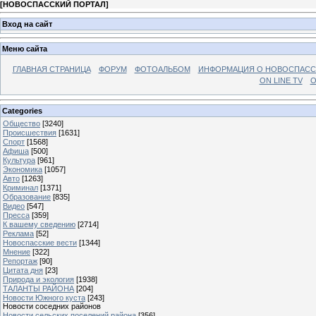
[
НОВОСПАССКИЙ ПОРТАЛ
]
Вход на сайт
Меню сайта
ГЛАВНАЯ СТРАНИЦА
ФОРУМ
ФОТОАЛЬБОМ
ИНФОРМАЦИЯ О НОВОСПАС
ON LINE TV
О
Categories
Общество
[3240]
Происшествия
[1631]
Спорт
[1568]
Афиша
[500]
Культура
[961]
Экономика
[1057]
Авто
[1263]
Криминал
[1371]
Образование
[835]
Видео
[547]
Пресса
[359]
К вашему сведению
[2714]
Реклама
[52]
Новоспасские вести
[1344]
Мнение
[322]
Репортаж
[90]
Цитата дня
[23]
Природа и экология
[1938]
ТАЛАНТЫ РАЙОНА
[204]
Новости Южного куста
[243]
Новости соседних районов
Новости сельских поселений района
[356]