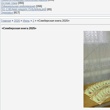
Острая тема
[355]
Официальная информация
[266]
ПО СЛЕДАМ НАШИХ ПУБЛИКАЦИЙ
[65]
Здоровье
[817]
Главная
»
2026
»
Июнь
»
2
» «Симбирская книга 2025»
«Симбирская книга 2025»