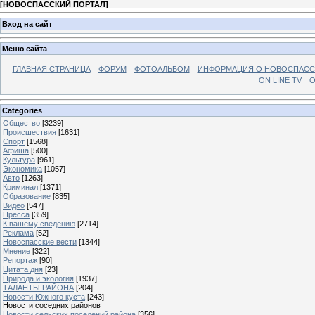
[
НОВОСПАССКИЙ ПОРТАЛ
]
Вход на сайт
Меню сайта
ГЛАВНАЯ СТРАНИЦА
ФОРУМ
ФОТОАЛЬБОМ
ИНФОРМАЦИЯ О НОВОСПАС
ON LINE TV
О
Categories
Общество
[3239]
Происшествия
[1631]
Спорт
[1568]
Афиша
[500]
Культура
[961]
Экономика
[1057]
Авто
[1263]
Криминал
[1371]
Образование
[835]
Видео
[547]
Пресса
[359]
К вашему сведению
[2714]
Реклама
[52]
Новоспасские вести
[1344]
Мнение
[322]
Репортаж
[90]
Цитата дня
[23]
Природа и экология
[1937]
ТАЛАНТЫ РАЙОНА
[204]
Новости Южного куста
[243]
Новости соседних районов
Новости сельских поселений района
[356]