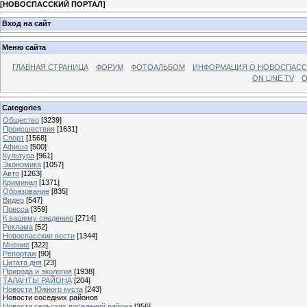
[
НОВОСПАССКИЙ ПОРТАЛ
]
Вход на сайт
Меню сайта
ГЛАВНАЯ СТРАНИЦА
ФОРУМ
ФОТОАЛЬБОМ
ИНФОРМАЦИЯ О НОВОСПАС
ON LINE TV
О
Categories
Общество
[3239]
Происшествия
[1631]
Спорт
[1568]
Афиша
[500]
Культура
[961]
Экономика
[1057]
Авто
[1263]
Криминал
[1371]
Образование
[835]
Видео
[547]
Пресса
[359]
К вашему сведению
[2714]
Реклама
[52]
Новоспасские вести
[1344]
Мнение
[322]
Репортаж
[90]
Цитата дня
[23]
Природа и экология
[1938]
ТАЛАНТЫ РАЙОНА
[204]
Новости Южного куста
[243]
Новости соседних районов
Новости сельских поселений района
[356]