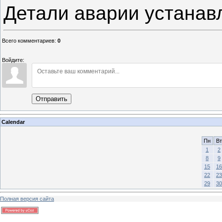
Детали аварии устанав
Всего комментариев
:
0
Войдите:
Отправить
Calendar
Пн
Вт
1
2
8
9
15
16
22
23
29
30
Полная версия сайта