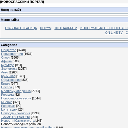
[
НОВОСПАССКИЙ ПОРТАЛ
]
Вход на сайт
Меню сайта
ГЛАВНАЯ СТРАНИЦА
ФОРУМ
ФОТОАЛЬБОМ
ИНФОРМАЦИЯ О НОВОСПАС
ON LINE TV
О
Categories
Общество
[3240]
Происшествия
[1631]
Спорт
[1568]
Афиша
[500]
Культура
[961]
Экономика
[1057]
Авто
[1263]
Криминал
[1371]
Образование
[836]
Видео
[547]
Пресса
[359]
К вашему сведению
[2714]
Реклама
[52]
Новоспасские вести
[1344]
Мнение
[322]
Репортаж
[90]
Цитата дня
[23]
Природа и экология
[1938]
ТАЛАНТЫ РАЙОНА
[204]
Новости Южного куста
[243]
Новости соседних районов
Новости сельских поселений района
[356]