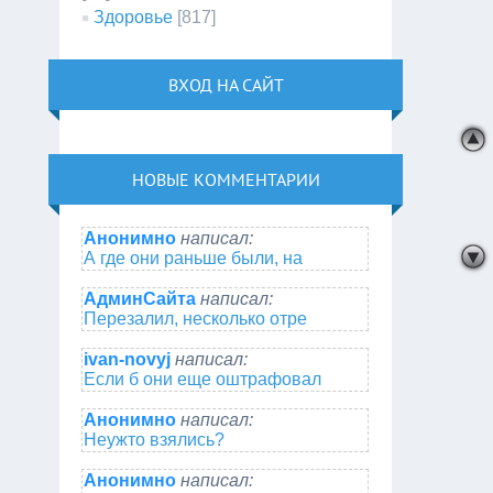
Здоровье
[817]
ВХОД НА САЙТ
НОВЫЕ КОММЕНТАРИИ
Анонимно
написал:
А где они раньше были, на
АдминСайта
написал:
Перезалил, несколько отре
ivan-novyj
написал:
Если б они еще оштрафовал
Анонимно
написал:
Неужто взялись?
Анонимно
написал: