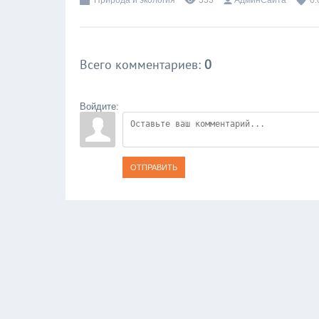
Природа и экология
333
АдминСайта
0.
Всего комментариев
:
0
Войдите:
ОТПРАВИТЬ