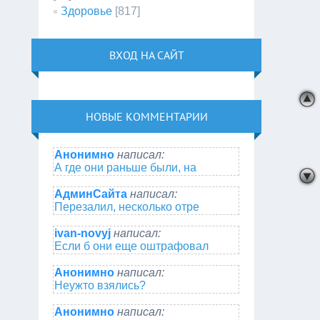
Здоровье
[817]
ВХОД НА САЙТ
НОВЫЕ КОММЕНТАРИИ
Анонимно
написал:
А где они раньше были, на
АдминСайта
написал:
Перезалил, несколько отре
ivan-novyj
написал:
Если б они еще оштрафовал
Анонимно
написал:
Неужто взялись?
Анонимно
написал: