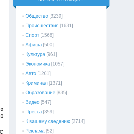
Общество
[3239]
Происшествия
[1631]
Спорт
[1568]
Афиша
[500]
Культура
[961]
Экономика
[1057]
Авто
[1261]
Криминал
[1371]
Образование
[835]
Видео
[547]
го
Пресса
[359]
20
К вашему сведению
[2714]
Реклама
[52]
ЧС