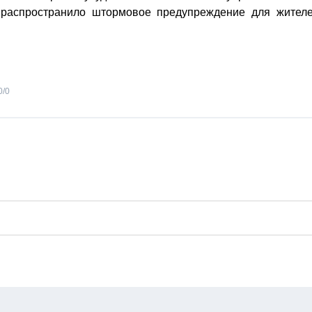
 распространило штормовое предупреждение для жител
0
/
0