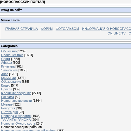
[
НОВОСПАССКИЙ ПОРТАЛ
]
Вход на сайт
Меню сайта
ГЛАВНАЯ СТРАНИЦА
ФОРУМ
ФОТОАЛЬБОМ
ИНФОРМАЦИЯ О НОВОСПАС
ON LINE TV
О
Categories
Общество
[3239]
Происшествия
[1631]
Спорт
[1568]
Афиша
[500]
Культура
[961]
Экономика
[1056]
Авто
[1261]
Криминал
[1371]
Образование
[835]
Видео
[547]
Пресса
[359]
К вашему сведению
[2713]
Реклама
[52]
Новоспасские вести
[1344]
Мнение
[322]
Репортаж
[90]
Цитата дня
[23]
Природа и экология
[1936]
ТАЛАНТЫ РАЙОНА
[204]
Новости Южного куста
[243]
Новости соседних районов
Новости сельских поселений района
[356]