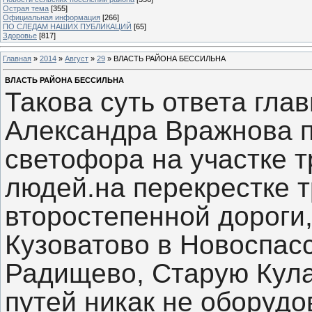
Острая тема
[355]
Официальная информация
[266]
ПО СЛЕДАМ НАШИХ ПУБЛИКАЦИЙ
[65]
Здоровье
[817]
Главная
»
2014
»
Август
»
29
» ВЛАСТЬ РАЙОНА БЕССИЛЬНА
ВЛАСТЬ РАЙОНА БЕССИЛЬНА
Такова суть ответа гла
Александра Вражнова п
светофора на участке т
людей.на перекрестке 
второстепенной дороги
Кузоватово в Новоспас
Радищево, Старую Кула
путей никак не оборуд