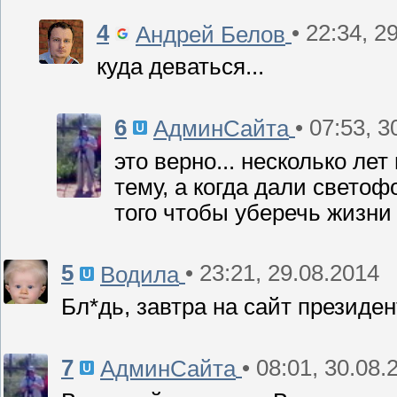
4
• 22:34, 2
Андрей Белов
куда деваться...
6
• 07:53, 
АдминСайта
это верно... несколько ле
тему, а когда дали светофо
того чтобы уберечь жизни 
5
• 23:21, 29.08.2014
Водила
Бл*дь, завтра на сайт президе
7
• 08:01, 30.08.
АдминСайта