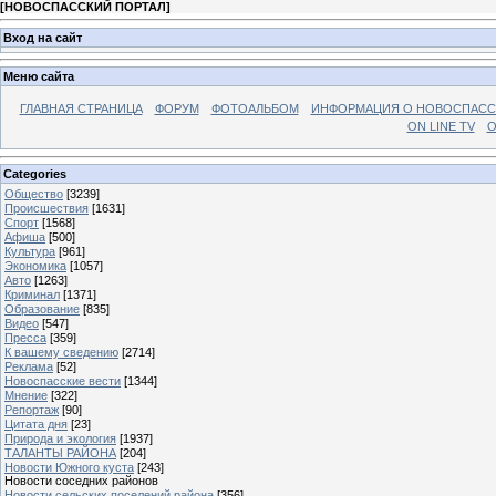
[
НОВОСПАССКИЙ ПОРТАЛ
]
Вход на сайт
Меню сайта
ГЛАВНАЯ СТРАНИЦА
ФОРУМ
ФОТОАЛЬБОМ
ИНФОРМАЦИЯ О НОВОСПАС
ON LINE TV
О
Categories
Общество
[3239]
Происшествия
[1631]
Спорт
[1568]
Афиша
[500]
Культура
[961]
Экономика
[1057]
Авто
[1263]
Криминал
[1371]
Образование
[835]
Видео
[547]
Пресса
[359]
К вашему сведению
[2714]
Реклама
[52]
Новоспасские вести
[1344]
Мнение
[322]
Репортаж
[90]
Цитата дня
[23]
Природа и экология
[1937]
ТАЛАНТЫ РАЙОНА
[204]
Новости Южного куста
[243]
Новости соседних районов
Новости сельских поселений района
[356]