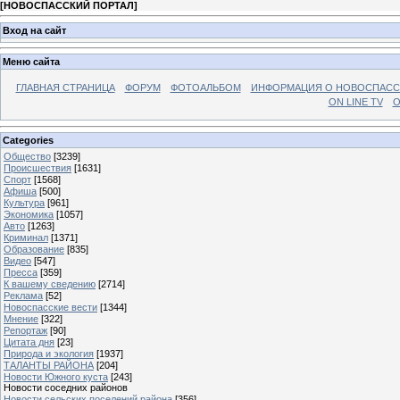
[
НОВОСПАССКИЙ ПОРТАЛ
]
Вход на сайт
Меню сайта
ГЛАВНАЯ СТРАНИЦА
ФОРУМ
ФОТОАЛЬБОМ
ИНФОРМАЦИЯ О НОВОСПАС
ON LINE TV
О
Categories
Общество
[3239]
Происшествия
[1631]
Спорт
[1568]
Афиша
[500]
Культура
[961]
Экономика
[1057]
Авто
[1263]
Криминал
[1371]
Образование
[835]
Видео
[547]
Пресса
[359]
К вашему сведению
[2714]
Реклама
[52]
Новоспасские вести
[1344]
Мнение
[322]
Репортаж
[90]
Цитата дня
[23]
Природа и экология
[1937]
ТАЛАНТЫ РАЙОНА
[204]
Новости Южного куста
[243]
Новости соседних районов
Новости сельских поселений района
[356]