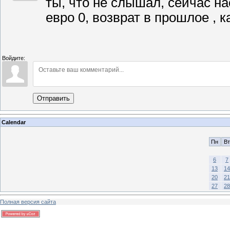
ты, что не слышал, сейчас на
евро 0, возврат в прошлое ,
Войдите:
Отправить
Calendar
Пн
Вт
6
7
13
14
20
21
27
28
Полная версия сайта