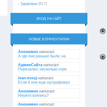
Здоровье
[817]
ВХОД НА САЙТ
НОВЫЕ КОММЕНТАРИИ
Анонимно
написал:
А где они раньше были, на
АдминСайта
написал:
Перезалил, несколько отре
ivan-novyj
написал:
Если б они еще оштрафовал
Анонимно
написал:
Неужто взялись?
Анонимно
написал: