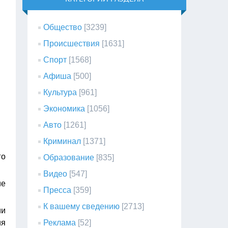
Общество
[3239]
Происшествия
[1631]
Спорт
[1568]
Афиша
[500]
Культура
[961]
Экономика
[1056]
Авто
[1261]
Криминал
[1371]
го
Образование
[835]
Видео
[547]
ие
Пресса
[359]
К вашему сведению
[2713]
ии
ия
Реклама
[52]