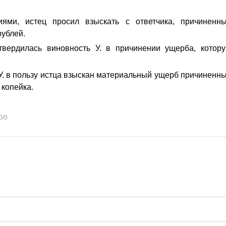
ями, истец просил взыскать с ответчика, причиненн
рублей.
вердилась виновность У. в причинении ущерба, котор
У. в пользу истца взыскан материальный ущерб причиненн
 копейка.
0
/
0