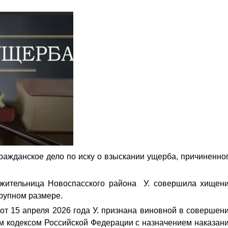
ажданское дело по иску о взыскании ущерба, причиненно
у жительница Новоспасского района У. совершила хищен
рупном размере.
от 15 апреля 2026 года У. признана виновной в совершен
м кодексом Российской Федерации с назначением наказан