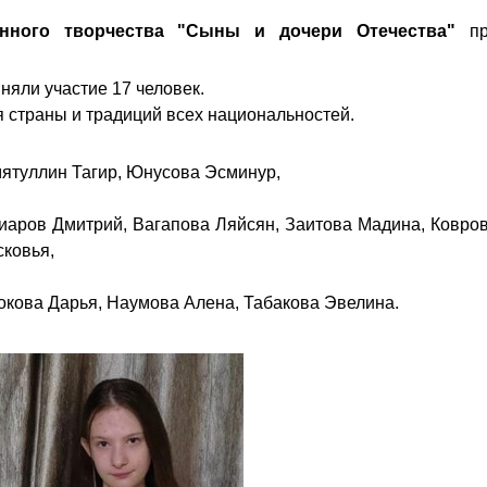
венного творчества "Сыны и дочери Отечества"
п
няли участие 17 человек.
я страны и традиций всех национальностей.
ятуллин Тагир, Юнусова Эсминур,
иаров Дмитрий, Вагапова Ляйсян, Заитова Мадина, Ковро
сковья,
окова Дарья, Наумова Алена, Табакова Эвелина.