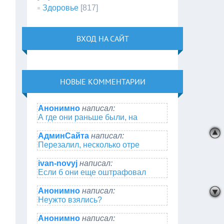
Здоровье
[817]
ВХОД НА САЙТ
НОВЫЕ КОММЕНТАРИИ
Анонимно
написал:
А где они раньше были, на
АдминСайта
написал:
Перезалил, несколько отре
ivan-novyj
написал:
Если б они еще оштрафовал
Анонимно
написал:
Неужто взялись?
Анонимно
написал: