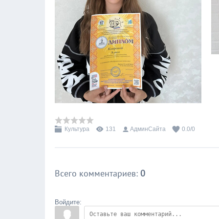
Культура
131
АдминСайта
0.0
/
0
Всего комментариев
:
0
Войдите: