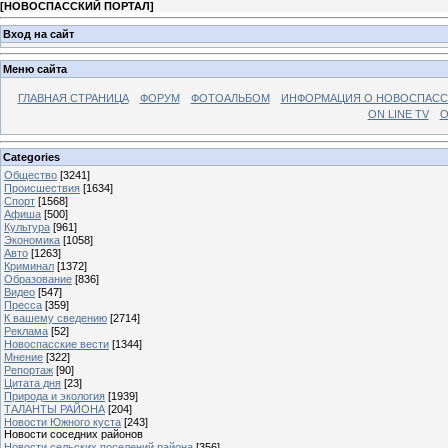
[
НОВОСПАССКИЙ ПОРТАЛ
]
Вход на сайт
Меню сайта
ГЛАВНАЯ СТРАНИЦА
ФОРУМ
ФОТОАЛЬБОМ
ИНФОРМАЦИЯ О НОВОСПАС
ON LINE TV
О
Categories
Общество
[3241]
Происшествия
[1634]
Спорт
[1568]
Афиша
[500]
Культура
[961]
Экономика
[1058]
Авто
[1263]
Криминал
[1372]
Образование
[836]
Видео
[547]
Пресса
[359]
К вашему сведению
[2714]
Реклама
[52]
Новоспасские вести
[1344]
Мнение
[322]
Репортаж
[90]
Цитата дня
[23]
Природа и экология
[1939]
ТАЛАНТЫ РАЙОНА
[204]
Новости Южного куста
[243]
Новости соседних районов
Новости сельских поселений района
[356]