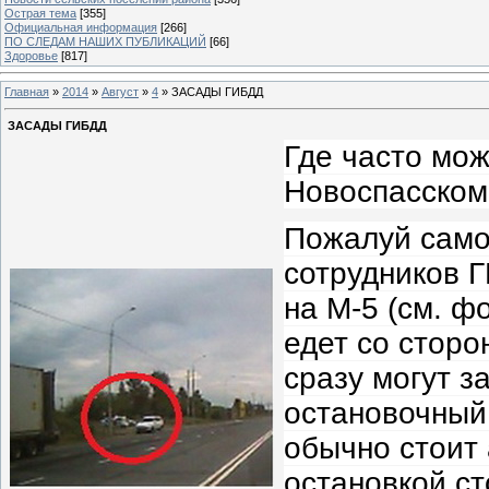
Острая тема
[355]
Официальная информация
[266]
ПО СЛЕДАМ НАШИХ ПУБЛИКАЦИЙ
[66]
Здоровье
[817]
Главная
»
2014
»
Август
»
4
» ЗАСАДЫ ГИБДД
ЗАСАДЫ ГИБДД
Где часто мо
Новоспасском
Пожалуй само
сотрудников 
на М-5 (см. ф
едет со стор
сразу могут за
остановочный 
обычно стоит 
остановкой ст