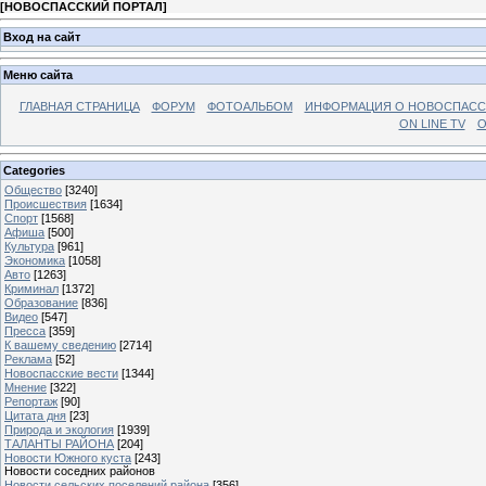
[
НОВОСПАССКИЙ ПОРТАЛ
]
Вход на сайт
Меню сайта
ГЛАВНАЯ СТРАНИЦА
ФОРУМ
ФОТОАЛЬБОМ
ИНФОРМАЦИЯ О НОВОСПАС
ON LINE TV
О
Categories
Общество
[3240]
Происшествия
[1634]
Спорт
[1568]
Афиша
[500]
Культура
[961]
Экономика
[1058]
Авто
[1263]
Криминал
[1372]
Образование
[836]
Видео
[547]
Пресса
[359]
К вашему сведению
[2714]
Реклама
[52]
Новоспасские вести
[1344]
Мнение
[322]
Репортаж
[90]
Цитата дня
[23]
Природа и экология
[1939]
ТАЛАНТЫ РАЙОНА
[204]
Новости Южного куста
[243]
Новости соседних районов
Новости сельских поселений района
[356]