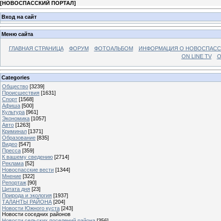
[
НОВОСПАССКИЙ ПОРТАЛ
]
Вход на сайт
Меню сайта
ГЛАВНАЯ СТРАНИЦА
ФОРУМ
ФОТОАЛЬБОМ
ИНФОРМАЦИЯ О НОВОСПАС
ON LINE TV
О
Categories
Общество
[3239]
Происшествия
[1631]
Спорт
[1568]
Афиша
[500]
Культура
[961]
Экономика
[1057]
Авто
[1263]
Криминал
[1371]
Образование
[835]
Видео
[547]
Пресса
[359]
К вашему сведению
[2714]
Реклама
[52]
Новоспасские вести
[1344]
Мнение
[322]
Репортаж
[90]
Цитата дня
[23]
Природа и экология
[1937]
ТАЛАНТЫ РАЙОНА
[204]
Новости Южного куста
[243]
Новости соседних районов
Новости сельских поселений района
[356]