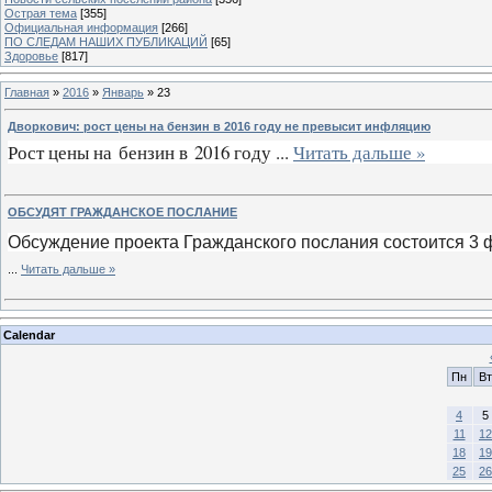
Острая тема
[355]
Официальная информация
[266]
ПО СЛЕДАМ НАШИХ ПУБЛИКАЦИЙ
[65]
Здоровье
[817]
Главная
»
2016
»
Январь
»
23
Дворкович: рост цены на бензин в 2016 году не превысит инфляцию
Рост цены на бензин в 2016 году
...
Читать дальше »
ОБСУДЯТ ГРАЖДАНСКОЕ ПОСЛАНИЕ
Обсуждение проекта Гражданского послания состоится 3 фе
...
Читать дальше »
Calendar
Пн
Вт
4
5
11
12
18
19
25
26