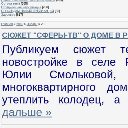
Острая тема
[355]
Официальная информация
[266]
ПО СЛЕДАМ НАШИХ ПУБЛИКАЦИЙ
[65]
Здоровье
[817]
Главная
»
2016
»
Январь
»
25
СЮЖЕТ "СФЕРЫ-ТВ" О ДОМЕ В 
Публикуем сюжет т
новостройке в селе Р
Юлии Смольковой, 
многоквартирного д
утеплить колодец, 
дальше »