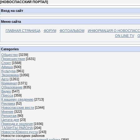
[
НОВОСПАССКИЙ ПОРТАЛ
]
Вход на сайт
Меню сайта
ГЛАВНАЯ СТРАНИЦА
ФОРУМ
ФОТОАЛЬБОМ
ИНФОРМАЦИЯ О НОВОСПАС
ON LINE TV
О
Categories
Общество
[3239]
Происшествия
[1631]
Спорт
[1568]
Афиша
[500]
Культура
[961]
Экономика
[1056]
Авто
[1261]
Криминал
[1371]
Образование
[835]
Видео
[547]
Пресса
[359]
К вашему сведению
[2713]
Реклама
[52]
Новоспасские вести
[1344]
Мнение
[322]
Репортаж
[90]
Цитата дня
[23]
Природа и экология
[1936]
ТАЛАНТЫ РАЙОНА
[204]
Новости Южного куста
[243]
Новости соседних районов
Новости сельских поселений района
[356]