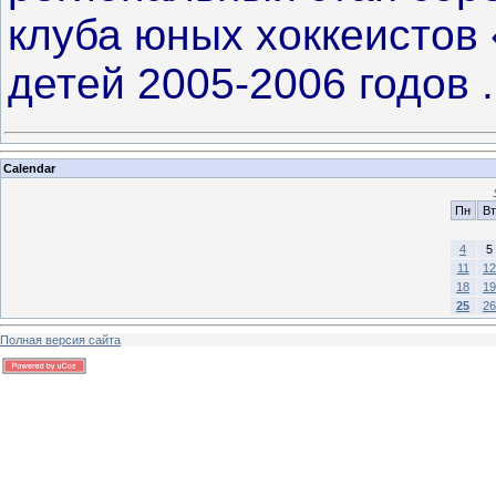
клуба юных хоккеистов
детей 2005-2006 годов
Calendar
Пн
Вт
4
5
11
12
18
19
25
26
Полная версия сайта