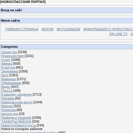
[
НОВОСПАССКИЙ ПОРТАЛ
]
Вход на сайт
Меню сайта
ГЛАВНАЯ СТРАНИЦА
ФОРУМ
ФОТОАЛЬБОМ
ИНФОРМАЦИЯ О НОВОСПАС
ON LINE TV
О
Categories
Общество
[3239]
Происшествия
[1631]
Спорт
[1568]
Афиша
[500]
Культура
[961]
Экономика
[1056]
Авто
[1261]
Криминал
[1371]
Образование
[835]
Видео
[547]
Пресса
[359]
К вашему сведению
[2713]
Реклама
[52]
Новоспасские вести
[1344]
Мнение
[322]
Репортаж
[90]
Цитата дня
[23]
Природа и экология
[1936]
ТАЛАНТЫ РАЙОНА
[204]
Новости Южного куста
[243]
Новости соседних районов
Новости сельских поселений района
[356]