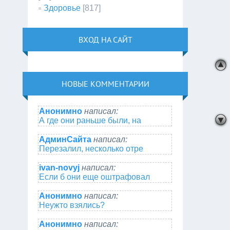
Здоровье
[817]
ВХОД НА САЙТ
НОВЫЕ КОММЕНТАРИИ
Анонимно
написал:
А где они раньше были, на
АдминСайта
написал:
Перезалил, несколько отре
ivan-novyj
написал:
Если б они еще оштрафовал
Анонимно
написал:
Неужто взялись?
Анонимно
написал: