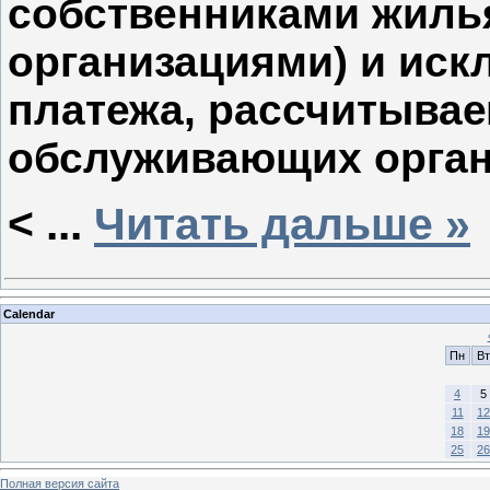
собственниками жиль
организациями) и иск
платежа, рассчитыва
обслуживающих орган
<
...
Читать дальше »
Calendar
Пн
Вт
4
5
11
12
18
19
25
26
Полная версия сайта