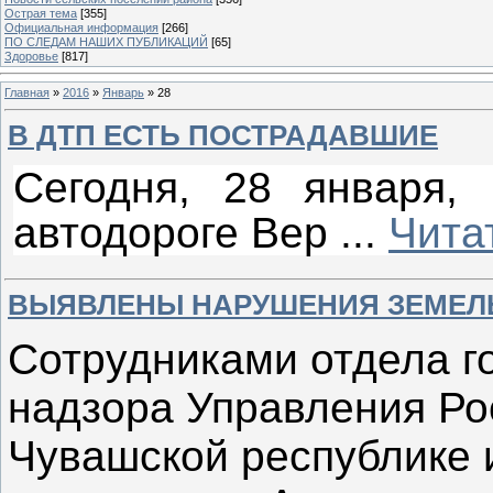
Острая тема
[355]
Официальная информация
[266]
ПО СЛЕДАМ НАШИХ ПУБЛИКАЦИЙ
[65]
Здоровье
[817]
Главная
»
2016
»
Январь
»
28
В ДТП ЕСТЬ ПОСТРАДАВШИЕ
Сегодня, 28 января,
автодороге Вер
...
Чита
ВЫЯВЛЕНЫ НАРУШЕНИЯ ЗЕМЕЛ
Сотрудниками отдела г
надзора Управления Ро
Чувашской республике 