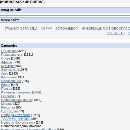
[
НОВОСПАССКИЙ ПОРТАЛ
]
Вход на сайт
Меню сайта
ГЛАВНАЯ СТРАНИЦА
ФОРУМ
ФОТОАЛЬБОМ
ИНФОРМАЦИЯ О НОВОСПАС
ON LINE TV
О
Categories
Общество
[3240]
Происшествия
[1631]
Спорт
[1568]
Афиша
[500]
Культура
[961]
Экономика
[1057]
Авто
[1263]
Криминал
[1371]
Образование
[836]
Видео
[547]
Пресса
[359]
К вашему сведению
[2714]
Реклама
[52]
Новоспасские вести
[1344]
Мнение
[322]
Репортаж
[90]
Цитата дня
[23]
Природа и экология
[1939]
ТАЛАНТЫ РАЙОНА
[204]
Новости Южного куста
[243]
Новости соседних районов
Новости сельских поселений района
[356]