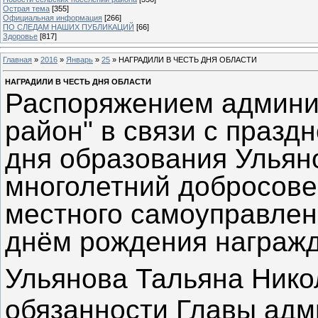
Острая тема
[355]
Официальная информация
[266]
ПО СЛЕДАМ НАШИХ ПУБЛИКАЦИЙ
[66]
Здоровье
[817]
Главная
»
2016
»
Январь
»
25
» НАГРАДИЛИ В ЧЕСТЬ ДНЯ ОБЛАСТИ
НАГРАДИЛИ В ЧЕСТЬ ДНЯ ОБЛАСТИ
Распоряжением админи
район" в связи с празд
дня образования Ульян
многолетний добросове
местного самоуправлен
днём рождения награжд
Ульянова Тальяна Ник
обязанности Главы ад