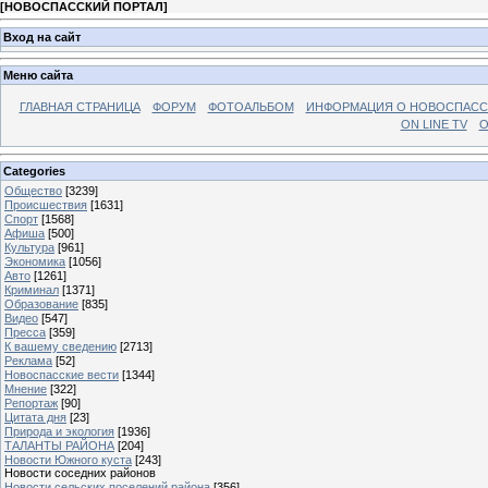
[
НОВОСПАССКИЙ ПОРТАЛ
]
Вход на сайт
Меню сайта
ГЛАВНАЯ СТРАНИЦА
ФОРУМ
ФОТОАЛЬБОМ
ИНФОРМАЦИЯ О НОВОСПАС
ON LINE TV
О
Categories
Общество
[3239]
Происшествия
[1631]
Спорт
[1568]
Афиша
[500]
Культура
[961]
Экономика
[1056]
Авто
[1261]
Криминал
[1371]
Образование
[835]
Видео
[547]
Пресса
[359]
К вашему сведению
[2713]
Реклама
[52]
Новоспасские вести
[1344]
Мнение
[322]
Репортаж
[90]
Цитата дня
[23]
Природа и экология
[1936]
ТАЛАНТЫ РАЙОНА
[204]
Новости Южного куста
[243]
Новости соседних районов
Новости сельских поселений района
[356]