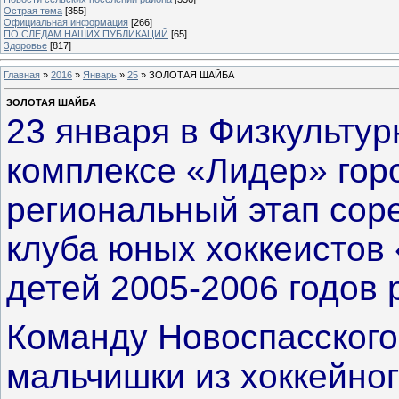
Острая тема
[355]
Официальная информация
[266]
ПО СЛЕДАМ НАШИХ ПУБЛИКАЦИЙ
[65]
Здоровье
[817]
Главная
»
2016
»
Январь
»
25
» ЗОЛОТАЯ ШАЙБА
ЗОЛОТАЯ ШАЙБА
23 января в Физкультур
комплексе «Лидер» гор
региональный этап сор
клуба юных хоккеистов
детей 2005-2006 годов 
Команду Новоспасского
мальчишки из хоккейно