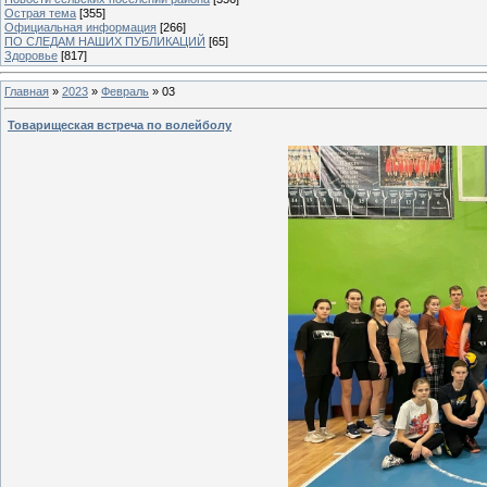
Острая тема
[355]
Официальная информация
[266]
ПО СЛЕДАМ НАШИХ ПУБЛИКАЦИЙ
[65]
Здоровье
[817]
Главная
»
2023
»
Февраль
»
03
Товарищеская встреча по волейболу