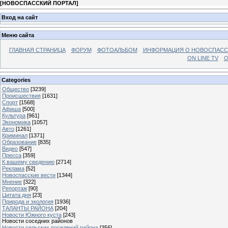
[
НОВОСПАССКИЙ ПОРТАЛ
]
Вход на сайт
Меню сайта
ГЛАВНАЯ СТРАНИЦА
ФОРУМ
ФОТОАЛЬБОМ
ИНФОРМАЦИЯ О НОВОСПАС
ON LINE TV
О
Categories
Общество
[3239]
Происшествия
[1631]
Спорт
[1568]
Афиша
[500]
Культура
[961]
Экономика
[1057]
Авто
[1261]
Криминал
[1371]
Образование
[835]
Видео
[547]
Пресса
[359]
К вашему сведению
[2714]
Реклама
[52]
Новоспасские вести
[1344]
Мнение
[322]
Репортаж
[90]
Цитата дня
[23]
Природа и экология
[1936]
ТАЛАНТЫ РАЙОНА
[204]
Новости Южного куста
[243]
Новости соседних районов
Новости сельских поселений района
[356]