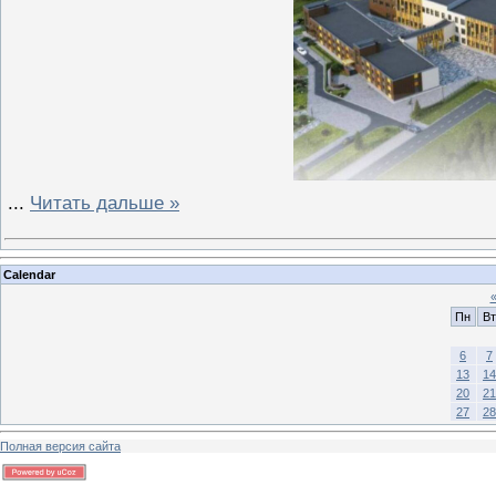
...
Читать дальше »
Calendar
Пн
Вт
6
7
13
14
20
21
27
28
Полная версия сайта