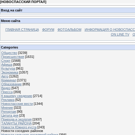
[
НОВОСПАССКИЙ ПОРТАЛ
]
Вход на сайт
Меню сайта
ГЛАВНАЯ СТРАНИЦА
ФОРУМ
ФОТОАЛЬБОМ
ИНФОРМАЦИЯ О НОВОСПАС
ON LINE TV
О
Categories
Общество
[3239]
Происшествия
[1631]
Спорт
[1568]
Афиша
[500]
Культура
[961]
Экономика
[1057]
Авто
[1262]
Криминал
[1371]
Образование
[835]
Видео
[547]
Пресса
[359]
К вашему сведению
[2714]
Реклама
[52]
Новоспасские вести
[1344]
Мнение
[322]
Репортаж
[90]
Цитата дня
[23]
Природа и экология
[1937]
ТАЛАНТЫ РАЙОНА
[204]
Новости Южного куста
[243]
Новости соседних районов
Новости сельских поселений района
[356]