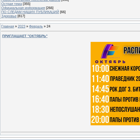
Острая тема
[355]
Официальная информация
[266]
ПО СЛЕДАМ НАШИХ ПУБЛИКАЦИЙ
[66]
Здоровье
[817]
Главная
»
2023
»
Февраль
»
24
ПРИГЛАШАЕТ "ОКТЯБРЬ"