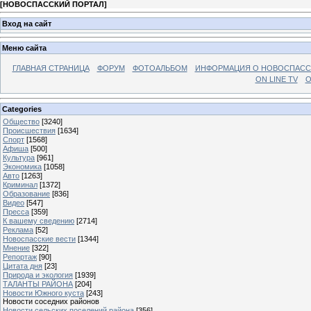
[
НОВОСПАССКИЙ ПОРТАЛ
]
Вход на сайт
Меню сайта
ГЛАВНАЯ СТРАНИЦА
ФОРУМ
ФОТОАЛЬБОМ
ИНФОРМАЦИЯ О НОВОСПАС
ON LINE TV
О
Categories
Общество
[3240]
Происшествия
[1634]
Спорт
[1568]
Афиша
[500]
Культура
[961]
Экономика
[1058]
Авто
[1263]
Криминал
[1372]
Образование
[836]
Видео
[547]
Пресса
[359]
К вашему сведению
[2714]
Реклама
[52]
Новоспасские вести
[1344]
Мнение
[322]
Репортаж
[90]
Цитата дня
[23]
Природа и экология
[1939]
ТАЛАНТЫ РАЙОНА
[204]
Новости Южного куста
[243]
Новости соседних районов
Новости сельских поселений района
[356]