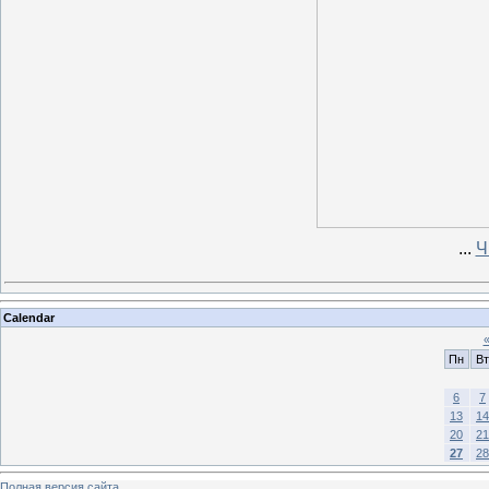
...
Ч
Calendar
Пн
Вт
6
7
13
14
20
21
27
28
Полная версия сайта