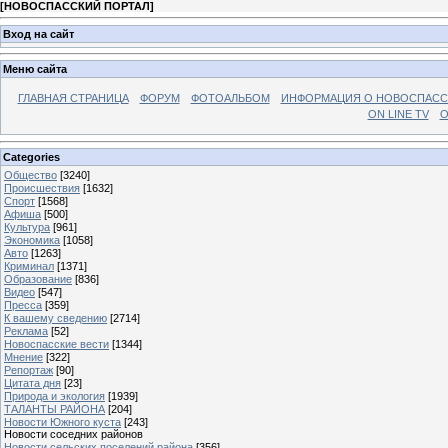
[
НОВОСПАССКИЙ ПОРТАЛ
]
Вход на сайт
Меню сайта
ГЛАВНАЯ СТРАНИЦА
ФОРУМ
ФОТОАЛЬБОМ
ИНФОРМАЦИЯ О НОВОСПАС
ON LINE TV
О
Categories
Общество
[3240]
Происшествия
[1632]
Спорт
[1568]
Афиша
[500]
Культура
[961]
Экономика
[1058]
Авто
[1263]
Криминал
[1371]
Образование
[836]
Видео
[547]
Пресса
[359]
К вашему сведению
[2714]
Реклама
[52]
Новоспасские вести
[1344]
Мнение
[322]
Репортаж
[90]
Цитата дня
[23]
Природа и экология
[1939]
ТАЛАНТЫ РАЙОНА
[204]
Новости Южного куста
[243]
Новости соседних районов
Новости сельских поселений района
[356]