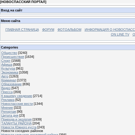
[
НОВОСПАССКИЙ ПОРТАЛ
]
Вход на сайт
Меню сайта
ГЛАВНАЯ СТРАНИЦА
ФОРУМ
ФОТОАЛЬБОМ
ИНФОРМАЦИЯ О НОВОСПАС
ON LINE TV
О
Categories
Общество
[3240]
Происшествия
[1634]
Спорт
[1568]
Афиша
[500]
Культура
[961]
Экономика
[1058]
Авто
[1263]
Криминал
[1372]
Образование
[836]
Видео
[547]
Пресса
[359]
К вашему сведению
[2714]
Реклама
[52]
Новоспасские вести
[1344]
Мнение
[322]
Репортаж
[90]
Цитата дня
[23]
Природа и экология
[1939]
ТАЛАНТЫ РАЙОНА
[204]
Новости Южного куста
[243]
Новости соседних районов
Новости сельских поселений района
[356]