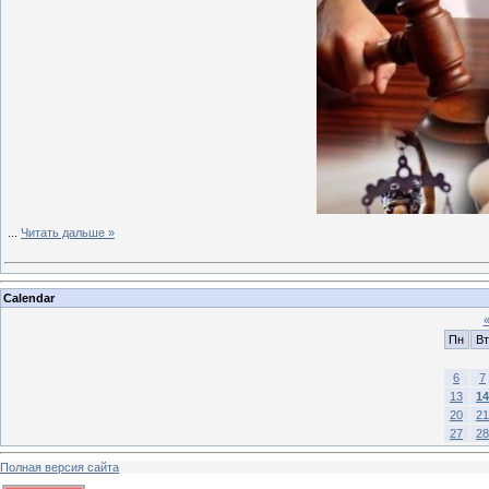
...
Читать дальше »
Calendar
Пн
Вт
6
7
13
14
20
21
27
28
Полная версия сайта