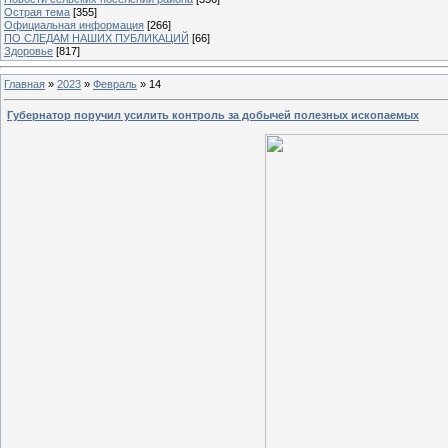
Острая тема
[355]
Официальная информация
[266]
ПО СЛЕДАМ НАШИХ ПУБЛИКАЦИЙ
[66]
Здоровье
[817]
Главная
»
2023
»
Февраль
»
14
Губернатор поручил усилить контроль за добычей полезных ископаемых