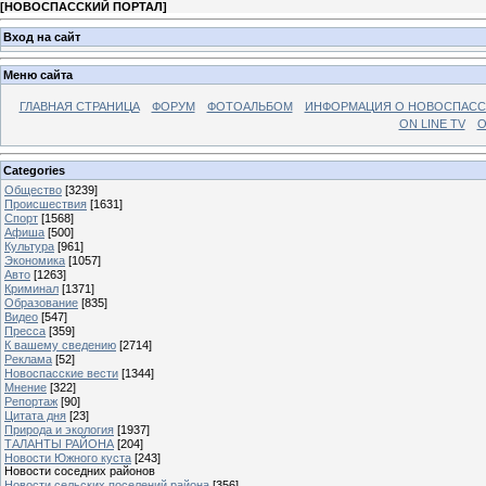
[
НОВОСПАССКИЙ ПОРТАЛ
]
Вход на сайт
Меню сайта
ГЛАВНАЯ СТРАНИЦА
ФОРУМ
ФОТОАЛЬБОМ
ИНФОРМАЦИЯ О НОВОСПАС
ON LINE TV
О
Categories
Общество
[3239]
Происшествия
[1631]
Спорт
[1568]
Афиша
[500]
Культура
[961]
Экономика
[1057]
Авто
[1263]
Криминал
[1371]
Образование
[835]
Видео
[547]
Пресса
[359]
К вашему сведению
[2714]
Реклама
[52]
Новоспасские вести
[1344]
Мнение
[322]
Репортаж
[90]
Цитата дня
[23]
Природа и экология
[1937]
ТАЛАНТЫ РАЙОНА
[204]
Новости Южного куста
[243]
Новости соседних районов
Новости сельских поселений района
[356]