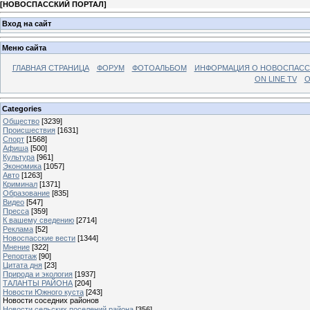
[
НОВОСПАССКИЙ ПОРТАЛ
]
Вход на сайт
Меню сайта
ГЛАВНАЯ СТРАНИЦА
ФОРУМ
ФОТОАЛЬБОМ
ИНФОРМАЦИЯ О НОВОСПАС
ON LINE TV
О
Categories
Общество
[3239]
Происшествия
[1631]
Спорт
[1568]
Афиша
[500]
Культура
[961]
Экономика
[1057]
Авто
[1263]
Криминал
[1371]
Образование
[835]
Видео
[547]
Пресса
[359]
К вашему сведению
[2714]
Реклама
[52]
Новоспасские вести
[1344]
Мнение
[322]
Репортаж
[90]
Цитата дня
[23]
Природа и экология
[1937]
ТАЛАНТЫ РАЙОНА
[204]
Новости Южного куста
[243]
Новости соседних районов
Новости сельских поселений района
[356]