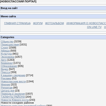
[
НОВОСПАССКИЙ ПОРТАЛ
]
Вход на сайт
Меню сайта
ГЛАВНАЯ СТРАНИЦА
ФОРУМ
ФОТОАЛЬБОМ
ИНФОРМАЦИЯ О НОВОСПАС
ON LINE TV
О
Categories
Общество
[3239]
Происшествия
[1631]
Спорт
[1568]
Афиша
[500]
Культура
[961]
Экономика
[1057]
Авто
[1263]
Криминал
[1371]
Образование
[835]
Видео
[547]
Пресса
[359]
К вашему сведению
[2714]
Реклама
[52]
Новоспасские вести
[1344]
Мнение
[322]
Репортаж
[90]
Цитата дня
[23]
Природа и экология
[1937]
ТАЛАНТЫ РАЙОНА
[204]
Новости Южного куста
[243]
Новости соседних районов
Новости сельских поселений района
[356]