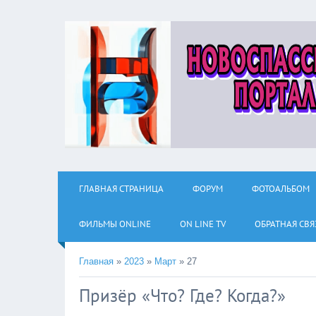
ГЛАВНАЯ СТРАНИЦА
ФОРУМ
ФОТОАЛЬБОМ
ФИЛЬМЫ ОNLINE
ON LINE TV
ОБРАТНАЯ СВЯ
Главная
»
2023
»
Март
»
27
Призёр «Что? Где? Когда?»