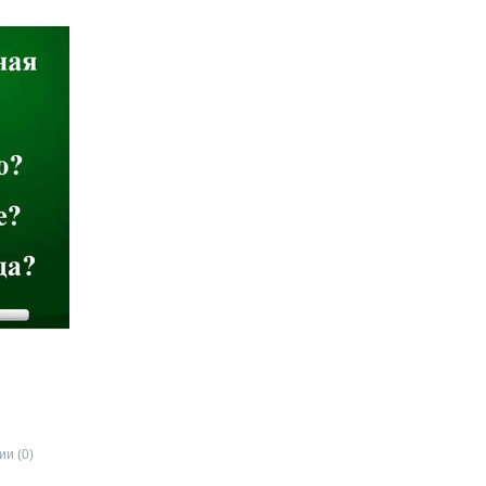
и (0)