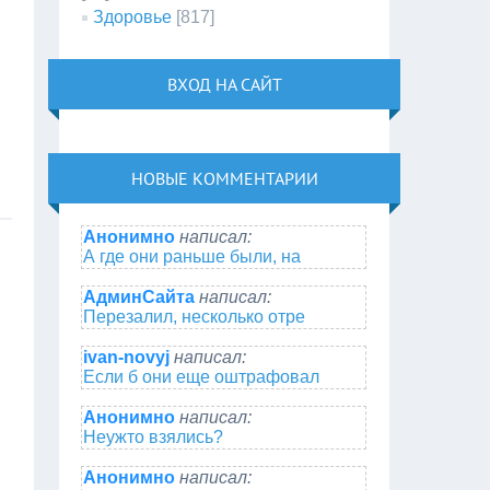
Здоровье
[817]
ВХОД НА САЙТ
НОВЫЕ КОММЕНТАРИИ
Анонимно
написал:
А где они раньше были, на
АдминСайта
написал:
Перезалил, несколько отре
ivan-novyj
написал:
Если б они еще оштрафовал
Анонимно
написал:
Неужто взялись?
Анонимно
написал: