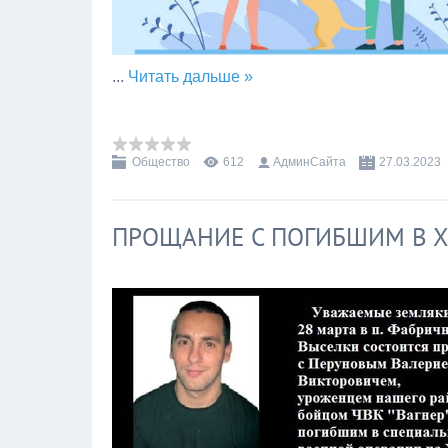
...
Читать дальше »
Общество
612
АдминСайта
27.03.2023
ПРОЩАНИЕ С ПОГИБШИМ В Х