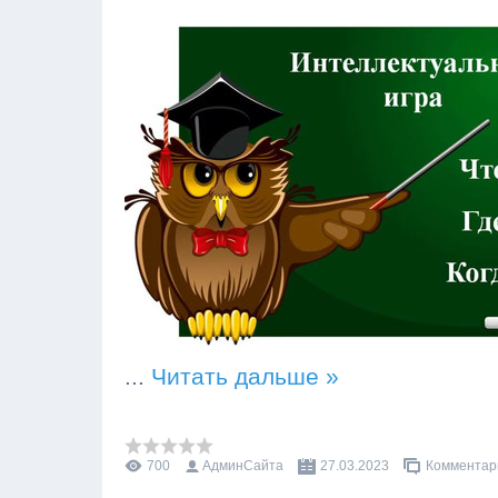
...
Читать дальше »
700
АдминСайта
27.03.2023
Комментари