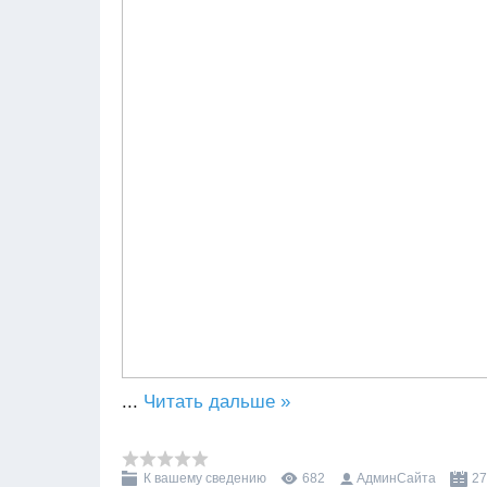
...
Читать дальше »
К вашему сведению
682
АдминСайта
27