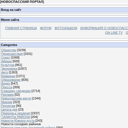
[
НОВОСПАССКИЙ ПОРТАЛ
]
Вход на сайт
Меню сайта
ГЛАВНАЯ СТРАНИЦА
ФОРУМ
ФОТОАЛЬБОМ
ИНФОРМАЦИЯ О НОВОСПАС
ON LINE TV
О
Categories
Общество
[3239]
Происшествия
[1631]
Спорт
[1568]
Афиша
[500]
Культура
[961]
Экономика
[1057]
Авто
[1263]
Криминал
[1371]
Образование
[835]
Видео
[547]
Пресса
[359]
К вашему сведению
[2714]
Реклама
[52]
Новоспасские вести
[1344]
Мнение
[322]
Репортаж
[90]
Цитата дня
[23]
Природа и экология
[1937]
ТАЛАНТЫ РАЙОНА
[204]
Новости Южного куста
[243]
Новости соседних районов
Новости сельских поселений района
[356]