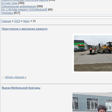
Острая тема
[355]
Официальная информация
[266]
ПО СЛЕДАМ НАШИХ ПУБЛИКАЦИЙ
[65]
Здоровье
[817]
Главная
»
2023
»
Март
»
21
Приступили к ямочному ремонту
...
Читать дальше »
Выезд Мобильной бригады