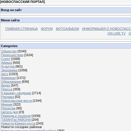
[
НОВОСПАССКИЙ ПОРТАЛ
]
Вход на сайт
Меню сайта
ГЛАВНАЯ СТРАНИЦА
ФОРУМ
ФОТОАЛЬБОМ
ИНФОРМАЦИЯ О НОВОСПАС
ON LINE TV
О
Categories
Общество
[3240]
Происшествия
[1634]
Спорт
[1568]
Афиша
[500]
Культура
[961]
Экономика
[1058]
Авто
[1263]
Криминал
[1372]
Образование
[836]
Видео
[547]
Пресса
[359]
К вашему сведению
[2714]
Реклама
[52]
Новоспасские вести
[1344]
Мнение
[322]
Репортаж
[90]
Цитата дня
[23]
Природа и экология
[1939]
ТАЛАНТЫ РАЙОНА
[204]
Новости Южного куста
[243]
Новости соседних районов
Новости сельских поселений района
[356]