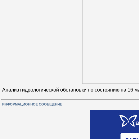
Aнaлиз гидрoлoгичecкoй oбстaнoвки по состоянию на 16 м
ИНФОРМАЦИОННОЕ СООБЩЕНИЕ