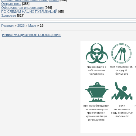
Острая тема
[355]
Официальная информация
[266]
ПО СЛЕДАМ НАШИХ ПУБЛИКАЦИЙ
[65]
Здоровье
[817]
Главная
»
2023
»
Март
»
16
ИНФОРМАЦИОННОЕ СООБЩЕНИЕ