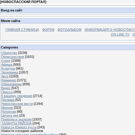
[
НОВОСПАССКИЙ ПОРТАЛ
]
Вход на сайт
Меню сайта
ГЛАВНАЯ СТРАНИЦА
ФОРУМ
ФОТОАЛЬБОМ
ИНФОРМАЦИЯ О НОВОСПАС
ON LINE TV
О
Categories
Общество
[3239]
Происшествия
[1631]
Спорт
[1568]
Афиша
[500]
Культура
[961]
Экономика
[1057]
Авто
[1263]
Криминал
[1371]
Образование
[835]
Видео
[547]
Пресса
[359]
К вашему сведению
[2714]
Реклама
[52]
Новоспасские вести
[1344]
Мнение
[322]
Репортаж
[90]
Цитата дня
[23]
Природа и экология
[1937]
ТАЛАНТЫ РАЙОНА
[204]
Новости Южного куста
[243]
Новости соседних районов
Новости сельских поселений района
[356]