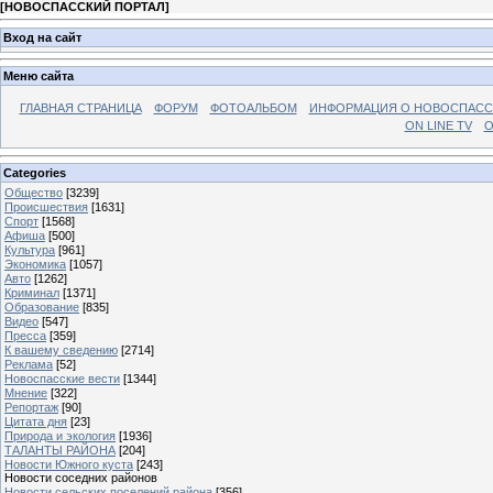
[
НОВОСПАССКИЙ ПОРТАЛ
]
Вход на сайт
Меню сайта
ГЛАВНАЯ СТРАНИЦА
ФОРУМ
ФОТОАЛЬБОМ
ИНФОРМАЦИЯ О НОВОСПАС
ON LINE TV
О
Categories
Общество
[3239]
Происшествия
[1631]
Спорт
[1568]
Афиша
[500]
Культура
[961]
Экономика
[1057]
Авто
[1262]
Криминал
[1371]
Образование
[835]
Видео
[547]
Пресса
[359]
К вашему сведению
[2714]
Реклама
[52]
Новоспасские вести
[1344]
Мнение
[322]
Репортаж
[90]
Цитата дня
[23]
Природа и экология
[1936]
ТАЛАНТЫ РАЙОНА
[204]
Новости Южного куста
[243]
Новости соседних районов
Новости сельских поселений района
[356]