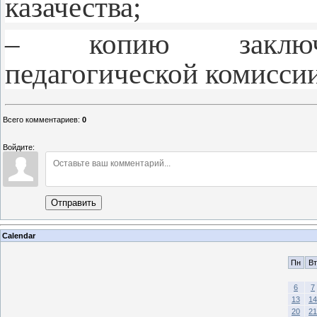
казачества;
– копию заключен
педагогической комиссии
Всего комментариев
:
0
Войдите:
Отправить
Calendar
Пн
Вт
6
7
13
14
20
21