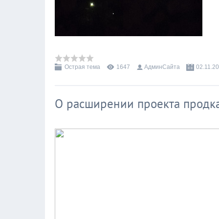
Острая тема
1647
АдминСайта
02.11.2
О расширении проекта продк