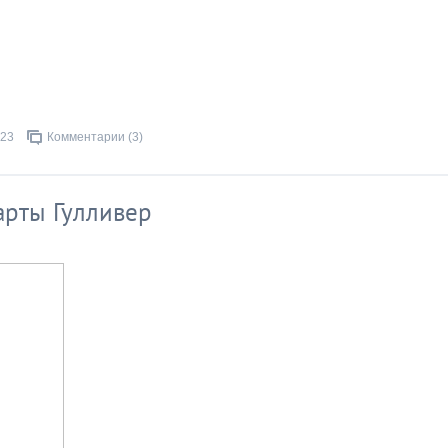
023
Комментарии (3)
арты Гулливер