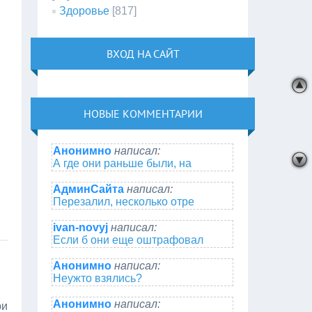
Здоровье
[817]
ВХОД НА САЙТ
НОВЫЕ КОММЕНТАРИИ
Анонимно
написал:
А где они раньше были, на
АдминСайта
написал:
Перезалил, несколько отре
ivan-novyj
написал:
Если б они еще оштрафовал
Анонимно
написал:
Неужто взялись?
Анонимно
написал:
ри