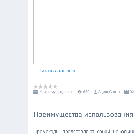
...
Читать дальше »
К вашему сведению
689
АдминСайта
02
Преимущества использования
Промокоды представляют собой небольши