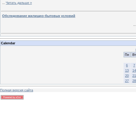
...
Читать дальше »
Обследование жилищно-бытовых условий
.
Calendar
Пн
Вт
6
7
13
14
20
21
27
28
Полная версия сайта