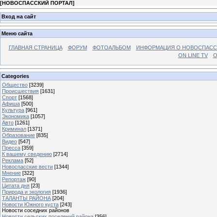
[
НОВОСПАССКИЙ ПОРТАЛ
]
Вход на сайт
Меню сайта
ГЛАВНАЯ СТРАНИЦА
ФОРУМ
ФОТОАЛЬБОМ
ИНФОРМАЦИЯ О НОВОСПАС
ON LINE TV
О
Categories
Общество
[3239]
Происшествия
[1631]
Спорт
[1568]
Афиша
[500]
Культура
[961]
Экономика
[1057]
Авто
[1261]
Криминал
[1371]
Образование
[835]
Видео
[547]
Пресса
[359]
К вашему сведению
[2714]
Реклама
[52]
Новоспасские вести
[1344]
Мнение
[322]
Репортаж
[90]
Цитата дня
[23]
Природа и экология
[1936]
ТАЛАНТЫ РАЙОНА
[204]
Новости Южного куста
[243]
Новости соседних районов
Новости сельских поселений района
[356]