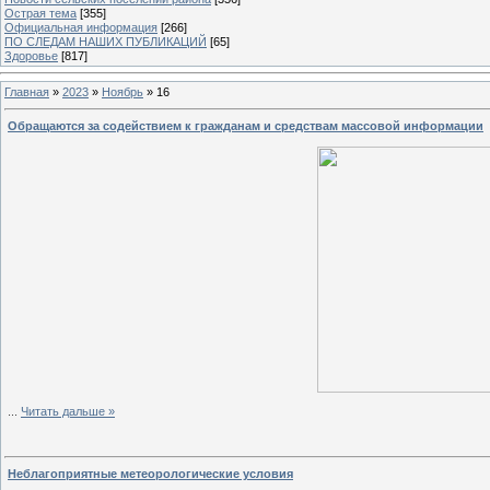
Острая тема
[355]
Официальная информация
[266]
ПО СЛЕДАМ НАШИХ ПУБЛИКАЦИЙ
[65]
Здоровье
[817]
Главная
»
2023
»
Ноябрь
»
16
Обращаются за содействием к гражданам и средствам массовой информации
...
Читать дальше »
Неблагоприятные метеорологические условия