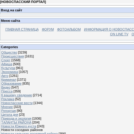
[
НОВОСПАССКИЙ ПОРТАЛ
]
Вход на сайт
Меню сайта
ГЛАВНАЯ СТРАНИЦА
ФОРУМ
ФОТОАЛЬБОМ
ИНФОРМАЦИЯ О НОВОСПАС
ON LINE TV
О
Categories
Общество
[3239]
Происшествия
[1631]
Спорт
[1568]
Афиша
[500]
Культура
[961]
Экономика
[1057]
Авто
[1261]
Криминал
[1371]
Образование
[835]
Видео
[547]
Пресса
[359]
К вашему сведению
[2714]
Реклама
[52]
Новоспасские вести
[1344]
Мнение
[322]
Репортаж
[90]
Цитата дня
[23]
Природа и экология
[1936]
ТАЛАНТЫ РАЙОНА
[204]
Новости Южного куста
[243]
Новости соседних районов
Новости сельских поселений района
[356]