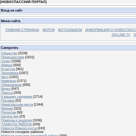
[
НОВОСПАССКИЙ ПОРТАЛ
]
Вход на сайт
Меню сайта
ГЛАВНАЯ СТРАНИЦА
ФОРУМ
ФОТОАЛЬБОМ
ИНФОРМАЦИЯ О НОВОСПАС
ON LINE TV
О
Categories
Общество
[3239]
Происшествия
[1631]
Спорт
[1568]
Афиша
[500]
Культура
[961]
Экономика
[1057]
Авто
[1261]
Криминал
[1371]
Образование
[835]
Видео
[547]
Пресса
[359]
К вашему сведению
[2714]
Реклама
[52]
Новоспасские вести
[1344]
Мнение
[322]
Репортаж
[90]
Цитата дня
[23]
Природа и экология
[1936]
ТАЛАНТЫ РАЙОНА
[204]
Новости Южного куста
[243]
Новости соседних районов
Новости сельских поселений района
[356]