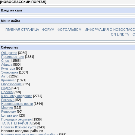
[
НОВОСПАССКИЙ ПОРТАЛ
]
Вход на сайт
Меню сайта
ГЛАВНАЯ СТРАНИЦА
ФОРУМ
ФОТОАЛЬБОМ
ИНФОРМАЦИЯ О НОВОСПАС
ON LINE TV
О
Categories
Общество
[3239]
Происшествия
[1631]
Спорт
[1568]
Афиша
[500]
Культура
[961]
Экономика
[1057]
Авто
[1262]
Криминал
[1371]
Образование
[835]
Видео
[547]
Пресса
[359]
К вашему сведению
[2714]
Реклама
[52]
Новоспасские вести
[1344]
Мнение
[322]
Репортаж
[90]
Цитата дня
[23]
Природа и экология
[1936]
ТАЛАНТЫ РАЙОНА
[204]
Новости Южного куста
[243]
Новости соседних районов
Новости сельских поселений района
[356]