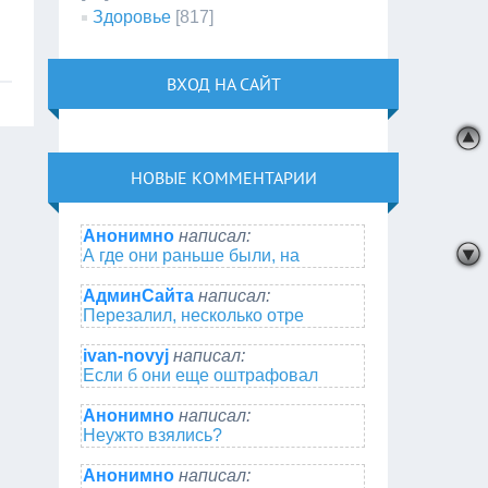
Здоровье
[817]
ВХОД НА САЙТ
НОВЫЕ КОММЕНТАРИИ
Анонимно
написал:
А где они раньше были, на
АдминСайта
написал:
Перезалил, несколько отре
ivan-novyj
написал:
Если б они еще оштрафовал
Анонимно
написал:
Неужто взялись?
Анонимно
написал: