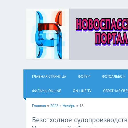
ГЛАВНАЯ СТРАНИЦА
ФОРУМ
ФОТОАЛЬБОМ
ФИЛЬМЫ ОNLINE
ON LINE TV
ОБРАТНАЯ СВЯ
Главная
»
2023
»
Ноябрь
»
18
Безотходное судопроизводств