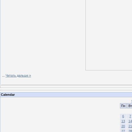
...
Читать дальше »
Calendar
Пн
Вт
6
7
13
14
20
21
27
28