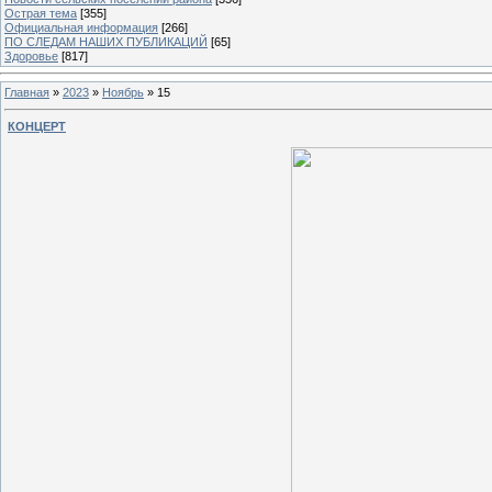
Острая тема
[355]
Официальная информация
[266]
ПО СЛЕДАМ НАШИХ ПУБЛИКАЦИЙ
[65]
Здоровье
[817]
Главная
»
2023
»
Ноябрь
»
15
КОНЦЕРТ