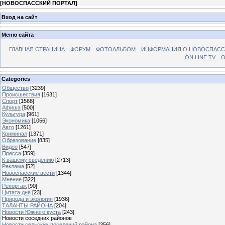
[
НОВОСПАССКИЙ ПОРТАЛ
]
Вход на сайт
Меню сайта
ГЛАВНАЯ СТРАНИЦА
ФОРУМ
ФОТОАЛЬБОМ
ИНФОРМАЦИЯ О НОВОСПАС
ON LINE TV
О
Categories
Общество
[3239]
Происшествия
[1631]
Спорт
[1568]
Афиша
[500]
Культура
[961]
Экономика
[1056]
Авто
[1261]
Криминал
[1371]
Образование
[835]
Видео
[547]
Пресса
[359]
К вашему сведению
[2713]
Реклама
[52]
Новоспасские вести
[1344]
Мнение
[322]
Репортаж
[90]
Цитата дня
[23]
Природа и экология
[1936]
ТАЛАНТЫ РАЙОНА
[204]
Новости Южного куста
[243]
Новости соседних районов
Новости сельских поселений района
[356]