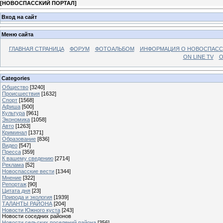
[
НОВОСПАССКИЙ ПОРТАЛ
]
Вход на сайт
Меню сайта
ГЛАВНАЯ СТРАНИЦА
ФОРУМ
ФОТОАЛЬБОМ
ИНФОРМАЦИЯ О НОВОСПАС
ON LINE TV
О
Categories
Общество
[3240]
Происшествия
[1632]
Спорт
[1568]
Афиша
[500]
Культура
[961]
Экономика
[1058]
Авто
[1263]
Криминал
[1371]
Образование
[836]
Видео
[547]
Пресса
[359]
К вашему сведению
[2714]
Реклама
[52]
Новоспасские вести
[1344]
Мнение
[322]
Репортаж
[90]
Цитата дня
[23]
Природа и экология
[1939]
ТАЛАНТЫ РАЙОНА
[204]
Новости Южного куста
[243]
Новости соседних районов
Новости сельских поселений района
[356]