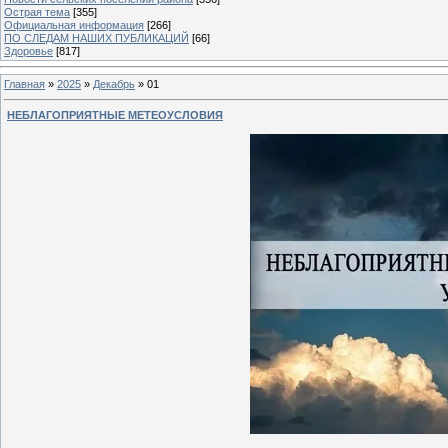
Острая тема
[355]
Официальная информация
[266]
ПО СЛЕДАМ НАШИХ ПУБЛИКАЦИЙ
[66]
Здоровье
[817]
Главная
»
2025
»
Декабрь
»
01
НЕБЛАГОПРИЯТНЫЕ МЕТЕОУСЛОВИЯ