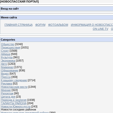
[
НОВОСПАССКИЙ ПОРТАЛ
]
Вход на сайт
Меню сайта
ГЛАВНАЯ СТРАНИЦА
ФОРУМ
ФОТОАЛЬБОМ
ИНФОРМАЦИЯ О НОВОСПАС
ON LINE TV
О
Categories
Общество
[3240]
Происшествия
[1631]
Спорт
[1568]
Афиша
[500]
Культура
[961]
Экономика
[1057]
Авто
[1263]
Криминал
[1371]
Образование
[836]
Видео
[547]
Пресса
[359]
К вашему сведению
[2714]
Реклама
[52]
Новоспасские вести
[1344]
Мнение
[322]
Репортаж
[90]
Цитата дня
[23]
Природа и экология
[1938]
ТАЛАНТЫ РАЙОНА
[204]
Новости Южного куста
[243]
Новости соседних районов
Новости сельских поселений района
[356]